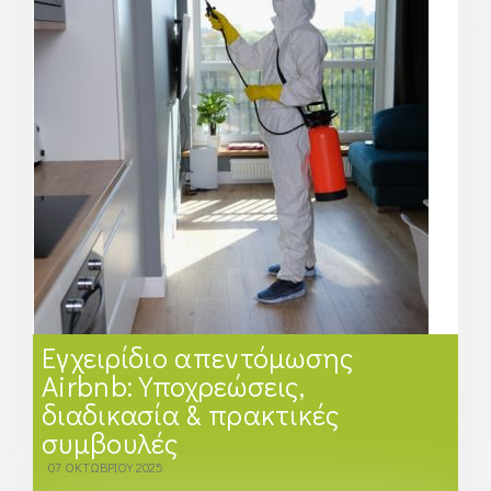
Εγχειρίδιο απεντόμωσης
Airbnb: Υποχρεώσεις,
διαδικασία & πρακτικές
συμβουλές
07 ΟΚΤΩΒΡΊΟΥ 2025