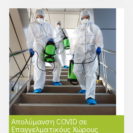
Απολύμανση COVID σε
Επαγγελματικόυς Χώρους