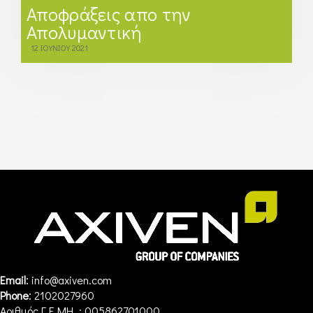
Αποφράξεις απο την
Απολυμαντική
12 ΙΟΥΝΊΟΥ 2021
:
Email
info@axiven.com
:
Phone
2102027960
Αριθμός Γ.Ε.ΜΗ. : 005862701000